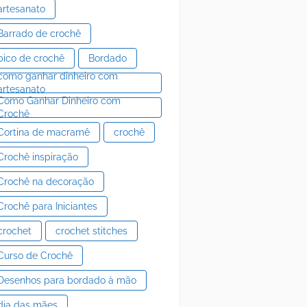
artesanato
Barrado de crochê
bico de crochê
Bordado
como ganhar dinheiro com
artesanato
Como Ganhar Dinheiro com
Crochê
Cortina de macramê
crochê
Crochê inspiração
Crochê na decoração
Crochê para Iniciantes
crochet
crochet stitches
Curso de Crochê
Desenhos para bordado à mão
dia das mães