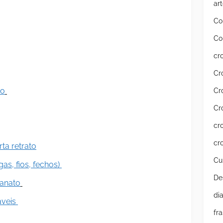
ar
Co
Co
cr
Cr
do
Cr
Cr
cr
cr
ta retrato
Cu
gas, fios, fechos)
De
sanato
di
áveis
fr