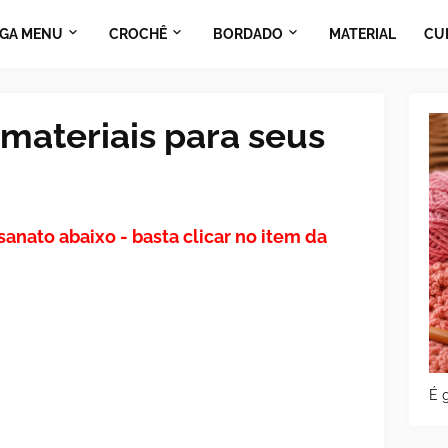
GA MENU
CROCHÊ
BORDADO
MATERIAL
CU
materiais para seus
sanato abaixo - basta clicar no item da
É g