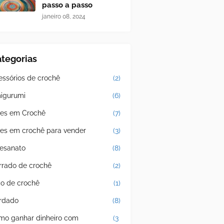
passo a passo
janeiro 08, 2024
tegorias
essórios de crochê
(2)
igurumi
(6)
tes em Crochê
(7)
tes em crochê para vender
(3)
tesanato
(8)
rrado de crochê
(2)
co de crochê
(1)
rdado
(8)
mo ganhar dinheiro com
(3