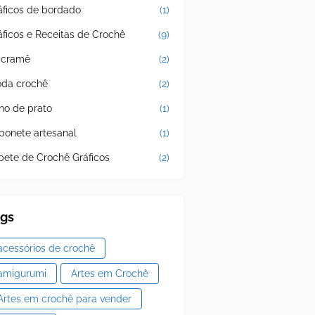
áficos de bordado
(1)
áficos e Receitas de Crochê
(9)
cramê
(2)
da crochê
(2)
no de prato
(1)
bonete artesanal
(1)
pete de Crochê Gráficos
(2)
ags
acessórios de crochê
amigurumi
Artes em Crochê
Artes em crochê para vender