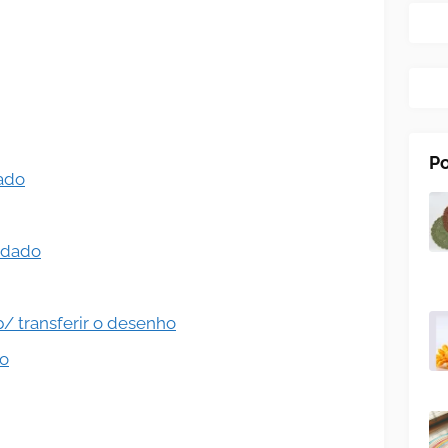
Po
ado
rdado
p/ transferir o desenho
do