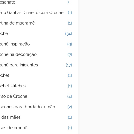
tesanato
)
mo Ganhar Dinheiro com Crochê
(1)
rtina de macramê
(1)
ochê
(34)
ochê inspiração
(9)
ochê na decoração
(7)
ochê para Iniciantes
(17)
ochet
(1)
ochet stitches
(1)
rso de Crochê
(4)
senhos para bordado à mão
(2)
a das mães
(1)
ases de crochê
(1)