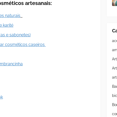
osméticos artesanais:
es naturais
 karité
Ca
ras e sabonetes)
ac
nar cosméticos caseiros
am
Ar
embrancinha
Ar
ar
Ba
bi
ok
Bo
co