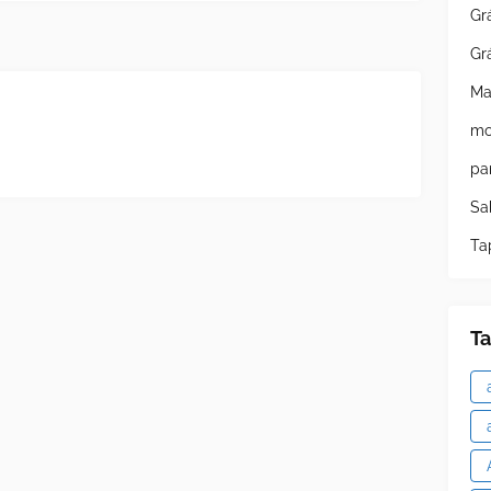
Gr
Gr
Ma
mo
pa
Sa
Ta
T